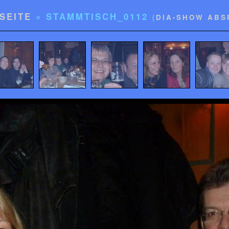
SEITE
» STAMMTISCH_0112
(
DIA-SHOW ABS